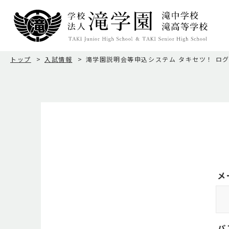
トップ
⼊試情報
滝学園説明会等申込システム タキセツ！ ロ
メ
パ